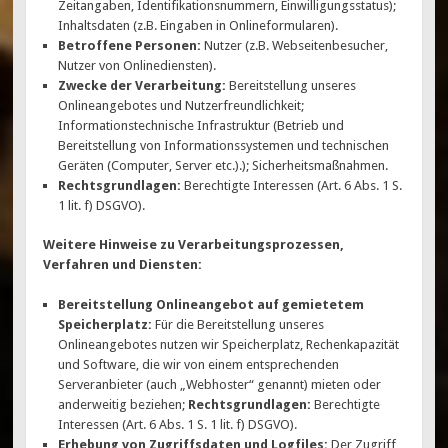
Zeitangaben, Identifikationsnummern, Einwilligungsstatus);
Inhaltsdaten (z.B. Eingaben in Onlineformularen).
Betroffene Personen:
Nutzer (z.B. Webseitenbesucher,
Nutzer von Onlinediensten).
Zwecke der Verarbeitung:
Bereitstellung unseres
Onlineangebotes und Nutzerfreundlichkeit;
Informationstechnische Infrastruktur (Betrieb und
Bereitstellung von Informationssystemen und technischen
Geräten (Computer, Server etc.).); Sicherheitsmaßnahmen.
Rechtsgrundlagen:
Berechtigte Interessen (Art. 6 Abs. 1 S.
1 lit. f) DSGVO).
Weitere Hinweise zu Verarbeitungsprozessen,
Verfahren und Diensten:
Bereitstellung Onlineangebot auf gemietetem
Speicherplatz:
Für die Bereitstellung unseres
Onlineangebotes nutzen wir Speicherplatz, Rechenkapazität
und Software, die wir von einem entsprechenden
Serveranbieter (auch „Webhoster“ genannt) mieten oder
anderweitig beziehen;
Rechtsgrundlagen:
Berechtigte
Interessen (Art. 6 Abs. 1 S. 1 lit. f) DSGVO).
Erhebung von Zugriffsdaten und Logfiles:
Der Zugriff