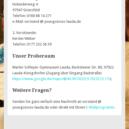
Holunderweg 4
97947 Grünsfeld
Telefon: 0160 68 14 271
e-Mail: vorstand @ youngvoices-lauda.de
2. Vorsitzende:
Kerstin Weber
Telefon: 0177 232 56 39
Unser Proberaum
Martin-Schleyer-Gymnasium Lauda, Becksteiner Str. 80, 97922
Lauda-Königshofen (Zugang über Eingang Badstraße)
https://www.google.de/maps/@49.5610235,9.7025213,17z
)
Weitere Fragen?
Senden Sie ganz einfach eine Nachricht an vorstand @
youngvoices-lauda.de oder direkt mit Ihrem
E-Mailprogramm
.