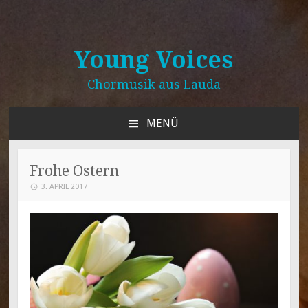
Young Voices
Chormusik aus Lauda
MENÜ
ZUM
INHALT
SPRINGEN
Frohe Ostern
3. APRIL 2017