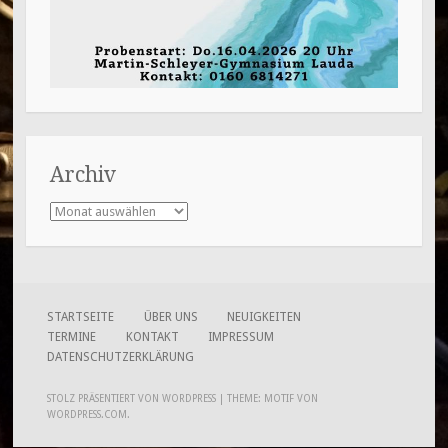
Archiv
Archiv
STARTSEITE
ÜBER UNS
NEUIGKEITEN
TERMINE
KONTAKT
IMPRESSUM
DATENSCHUTZERKLÄRUNG
STOLZ PRÄSENTIERT VON WORDPRESS
|
THEME: MOTIF VON
WORDPRESS.COM
.