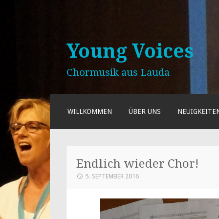
Young Voices
Chormusik aus Lauda
ZUM
WILLKOMMEN
ÜBER UNS
NEUIGKEITE
INHALT
SPRINGEN
Endlich wieder Chor!
5. SEPTEMBER 2016