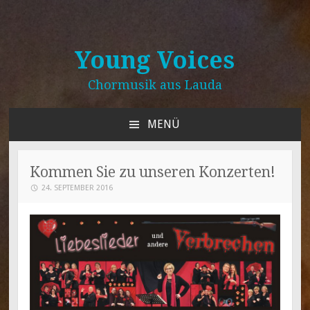
Young Voices
Chormusik aus Lauda
MENÜ
ZUM
INHALT
SPRINGEN
Kommen Sie zu unseren Konzerten!
24. SEPTEMBER 2016