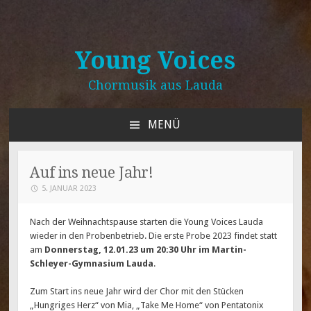
Young Voices
Chormusik aus Lauda
MENÜ
ZUM
INHALT
SPRINGEN
Auf ins neue Jahr!
5. JANUAR 2023
Nach der Weihnachtspause starten die Young Voices Lauda
wieder in den Probenbetrieb. Die erste Probe 2023 findet statt
am
Donnerstag, 12.01.23 um 20:30 Uhr im Martin-
Schleyer-Gymnasium Lauda
.
Zum Start ins neue Jahr wird der Chor mit den Stücken
„Hungriges Herz“ von Mia, „Take Me Home“ von Pentatonix