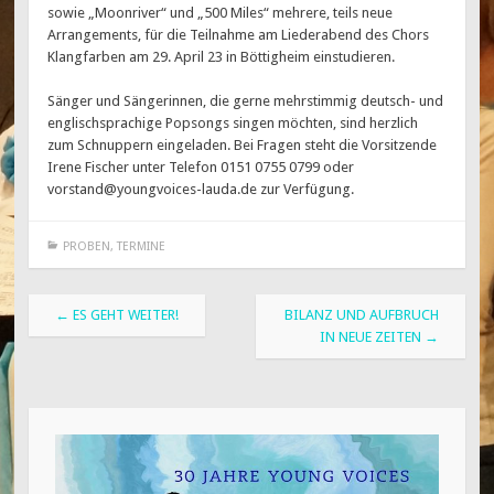
sowie „Moonriver“ und „500 Miles“ mehrere, teils neue
Arrangements, für die Teilnahme am Liederabend des Chors
Klangfarben am 29. April 23 in Böttigheim einstudieren.
Sänger und Sängerinnen, die gerne mehrstimmig deutsch- und
englischsprachige Popsongs singen möchten, sind herzlich
zum Schnuppern eingeladen. Bei Fragen steht die Vorsitzende
Irene Fischer unter Telefon 0151 0755 0799 oder
vorstand@youngvoices-lauda.de zur Verfügung.
PROBEN
,
TERMINE
Beitragsnavigation
←
ES GEHT WEITER!
BILANZ UND AUFBRUCH
IN NEUE ZEITEN
→