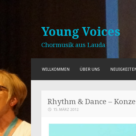
Young Voices
Chormusik aus Lauda
ZUM
WILLKOMMEN
ÜBER UNS
NEUIGKEITE
INHALT
SPRINGEN
Rhythm & Dance – Konze
15. MÄRZ 2012